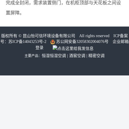
完成全封闭，需求装置侧门，在机柜顶部与天花板之间设
置屏障。
版权所有 ©
昆山怡可信环境设备有限公司
All rights reserved ICP备案
号：
苏ICP备14043253号-2
苏公网安备32058302004076号
企业邮箱
登录
恒湿恒湿空调
|
酒窖空调
|
精密空调
主要产品：