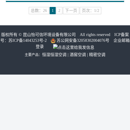
总数：26
1
2
下一页
页次：1/2
版权所有 ©
昆山怡可信环境设备有限公司
All rights reserved ICP备案
号：
苏ICP备14043253号-2
苏公网安备32058302004076号
企业邮箱
登录
恒湿恒湿空调
|
酒窖空调
|
精密空调
主要产品：