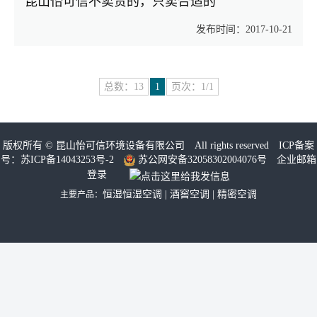
昆山怡可信不卖贵的，只卖合适的
发布时间：2017-10-21
总数：13
1
页次：1/1
版权所有 ©
昆山怡可信环境设备有限公司
All rights reserved ICP备案
号：
苏ICP备14043253号-2
苏公网安备32058302004076号
企业邮箱
登录
恒湿恒湿空调
|
酒窖空调
|
精密空调
主要产品：