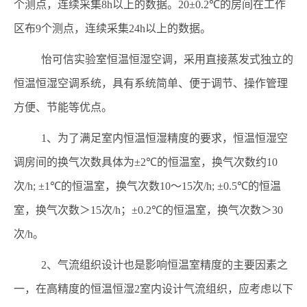
个测点，连续采集
8h
以上的数据。
20±0.2℃
的房间在工作
区布
9
个测点，连续采集
24h
以上的数据。
怡可信实验室恒温恒湿空调，采用直接蒸发式独立的
恒温恒湿空调系统，具有系统简单、便于调节、操作管理
方便、节能等优点。
1
、为了满足室内恒温恒湿精度的要求，恒温恒湿空
调房间的换气次数具体为
±2℃
的恒温室，换气次数约
10
次
/h; ±1℃
的恒温室，换气次数
10
～
15
次
/h; ±0.5℃
的恒温
室，换气次数＞
15
次
/h
；
±0.2℃
的恒温室，换气次数＞
30
次
/h
。
2
、气流组织设计也是影响恒温室精度的主要因素之
一，在高精度的恒温恒湿
2
室内设计气流组织，应考虑以下