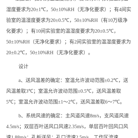
湿度要求为
20±1℃
，
50±10%RH
（无净化要求）；有
4
间实
验室的温湿度要求为
20±0.5℃
，
50±10%RH
（有
10
万级净
化要求）；有
10
间实验室的温湿度要求为
20±0.5℃
，
50±10%RH
（无净化要求）；有
2
间实验室的温湿度要求为
20±0.2℃
，
50±10%RH
（无净化要求）。
设计
a
、送风温差的确定：室温允许波动范围
±0.2℃
，送
风温差取
3℃
；室温允许波动范围
±0.5℃
，送风温差取
5℃
；室温允许波动范围
±1
～
2℃
，送风温差取
6
～
7℃
。
b
、系统风速的确定：主风道风速
8m/s
，支风道风速
4.5m/s
；双层百叶送风口风速
2.35m/s
，单层百叶回风口风
速
1.88m/s
；孔板送风：孔口流速
2.5m/s
，工作区流速