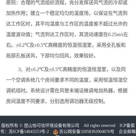
原则：合理的气流组织流程，充分发挥送风气流的冷却或
加热作用；建立一个稳定均匀的温度场，以保证在气流到
达工作区时，其平均温度与工作区的温度差不超过允许的
温度波动值；气流到达工作区时，其流动速度在
0.25m/s
左
右。
±0.2℃
及
±0.5℃
高精度的恒温恒湿室，采用全孔板和
局部孔板送风，下部均匀回风，效果较好。
3
、对
±0.2℃
及
±0.5℃
高精度的恒温恒湿室，以及同
一个空调系统几个房间要求不同的温度，采用恒温恒湿空
调机组时。系统设计需在风管末端设微调电加热器，根据
房间温度不同要求，分别选用调功器无级控制。
版权所有 ©
昆山怡可信环境设备有限公司
All rights reserved ICP备案
号：
苏ICP备14043253号-2
苏公网安备32058302004076号
企业邮箱