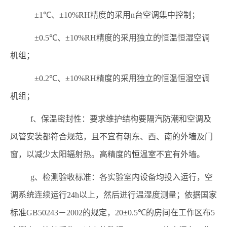
±1℃
、
±10%RH
精度的采用
n
台空调集中控制；
±0.5℃
、
±10%RH
精度的采用独立的恒温恒湿空调
机组；
±0.2℃
、
±10%RH
精度的采用独立的恒温恒湿空调
机组；
f
、保温密封性：要求维护结构要隔汽防潮和空调及
风管安装都符合规范，且不宜有朝东、西、南的外墙及门
窗，以减少太阳辐射热。高精度的恒温室不宜有外墙。
g
、检测验收标准：各实验室内设备均投入运行，空
调系统连续运行
24h
以上，然后进行温湿度测量；依据国家
标准
GB50243
－
2002
的规定，
20±0.5℃
的房间在工作区布
5