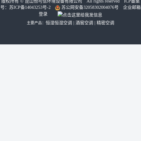
版权所有 ©
昆山怡可信环境设备有限公司
All rights reserved ICP备案
号：
苏ICP备14043253号-2
苏公网安备32058302004076号
企业邮箱
登录
恒湿恒湿空调
|
酒窖空调
|
精密空调
主要产品：