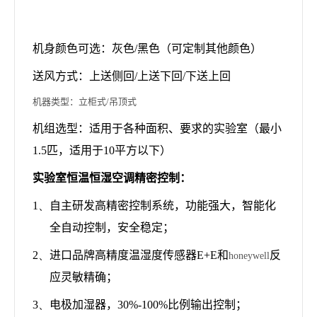
机身颜色可选：灰色
/
黑色（可定制其他颜色）
送风方式：上送侧回
/
上送下回
/
下送上回
机器类型：立柜式/吊顶式
机组选型：适用于各种面积、要求的实验室（最小
1.5
匹，适用于
10
平方以下）
实验室恒温恒湿空调精密控制：
1、
自主研发高精密控制系统，功能强大，智能化
全自动控制，安全稳定；
2、
进口品牌高精度温湿度传感器
E+E
和
反
honeywell
应灵敏精确；
3、
电极加湿器，
30%-100%
比例输出控制；