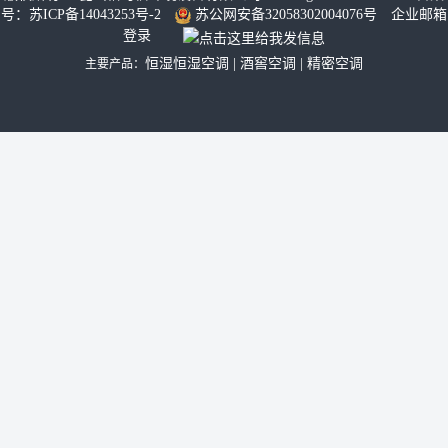
号：
苏ICP备14043253号-2
苏公网安备32058302004076号
企业邮箱
登录
恒湿恒湿空调
|
酒窖空调
|
精密空调
主要产品：